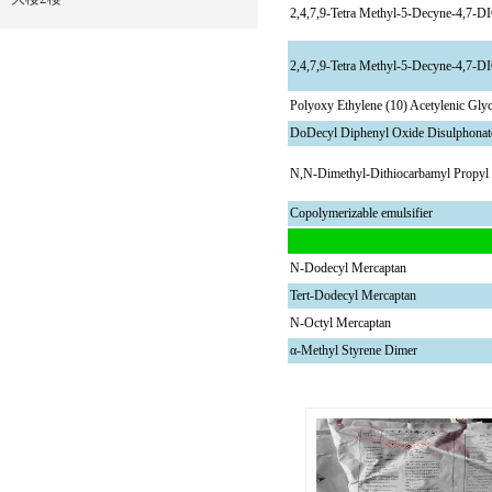
2,4,7,9-Tetra Methyl-5-Decyne-
2,4,7,9-Tetra Methyl-5-Decyne-
Polyoxy Ethylene (10) Acetylenic Glyc
DoDecyl Diphenyl Oxide Disulphonat
N,N-Dimethyl-Dithiocarbamyl Propyl 
Copolymerizable emulsifier
N-Dodecyl Mercaptan
Tert-Dodecyl Mercaptan
N-Octyl Mercaptan
α-Methyl Styrene Dimer